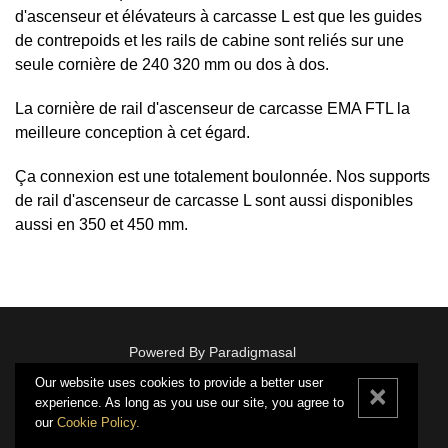
d'ascenseur et élévateurs à carcasse L est que les guides
de contrepoids et les rails de cabine sont reliés sur une
seule cornière de 240 320 mm ou dos à dos.
La cornière de rail d'ascenseur de carcasse EMA FTL la
meilleure conception à cet égard.
Ça connexion est une totalement boulonnée. Nos supports
de rail d'ascenseur de carcasse L sont aussi disponibles
aussi en 350 et 450 mm.
Powered By Paradigmasal
Our website uses cookies to provide a better user
Our website uses cookies to provide a better user
Our website uses cookies to provide a better user
×
×
×
© 1979 - 2026 Ascenseur EMA • Tous droits réservés
experience. As long as you use our site, you agree to
experience. As long as you use our site, you agree to
experience. As long as you use our site, you agree to
our
our
our
Cookie Policy.
Cookie Policy.
Cookie Policy.